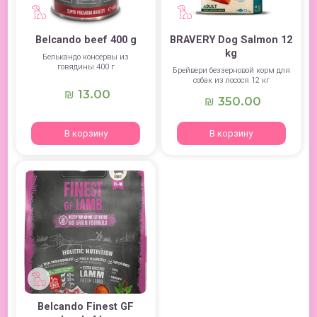
Belcando beef 400 g
BRAVERY Dog Salmon 12
kg
Белькандо консервы из
говядины 400 г
Брейвери беззерновой корм для
собак из лосося 12 кг
13.00
₪
350.00
₪
В корзину
В корзину
Belcando Finest GF