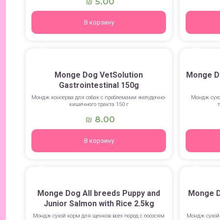
5.00
₪
В корзину
Monge Dog VetSolution
Monge Do
Gastrointestinal 150g
Мондж консерва для собак с проблемами желудочно-
Мондж сухо
кишечного тракта 150 г
8.00
₪
В корзину
Monge Dog All breeds Puppy and
Monge D
Junior Salmon with Rice 2.5kg
Мондж сухой корм для щенков всех пород с лососям
Мондж сухой 