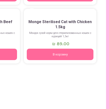
th Beef
Monge Sterilised Cat with Chicken
1.5kg
ных кошек с
Мондж сухой корм для стерилизованных кошек с
курицей 1,5кг
89.00
₪
В корзину