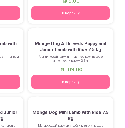
5.00
₪
В корзину
mb with
Monge Dog All breeds Puppy and
Junior Lamb with Rice 2.5 kg
д с ягненком
Мондж сухой корм для щенков всех пород с
ягненком и рисом 2,5кг
109.00
₪
В корзину
d Junior
Monge Dog Mini Lamb with Rice 7.5
kg
kg
их пород с
Мондж сухой корм для собак мелких пород с