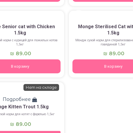
Senior cat with Chicken
Monge Sterilised Cat wi
1.5kg
1.5kg
й корм с курицей для пожилых котов
Мондж сухой корм для стерилизован
1,5кг
говядиной 1,5кг
89.00
89.00
₪
₪
В корзину
В корзину
Нет на складе
Подробнее
ge Kitten Trout 1.5kg
хой корм для котят с форелью 1,5кг
89.00
₪