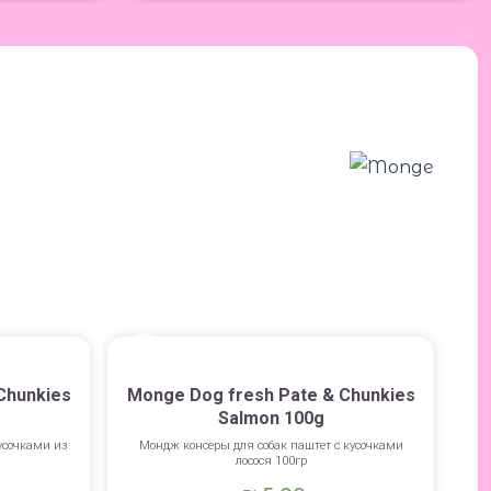
Chunkies
Monge Dog fresh Pate & Chunkies
Salmon 100g
усочками из
Мондж консеры для собак паштет с кусочками
лосося 100гр