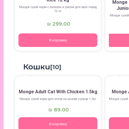
Monge 
Мондж сухой корм с лососем и рисом для всех пород
Junio
12 кг
Мондж сухой 
299.00
₪
В корзину
Кошки
[10]
Monge Adult Cat With Chicken 1.5kg
Monge A
Мондж сухой корм для котов на основе курице 1,5кг
Мондж сухой 
89.00
₪
В корзину