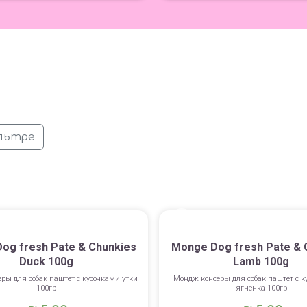
льтре
og fresh Pate & Chunkies
Monge Dog fresh Pate & 
Duck 100g
Lamb 100g
ры для собак паштет с кусочками утки
Мондж консеры для собак паштет с к
100гр
ягненка 100гр