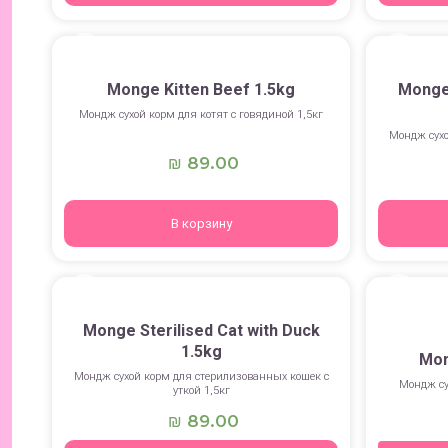
Monge Kitten Beef 1.5kg
Monge 
Мондж сухой корм для котят с говядиной 1,5кг
Мондж сухо
89.00
₪
В корзину
Monge Sterilised Cat with Duck
1.5kg
Mon
Мондж сухой корм для стерилизованных кошек с
Мондж су
уткой 1,5кг
89.00
₪