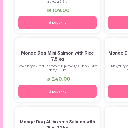
и рисом 2,5 кг
109.00
₪
В корзину
Monge Dog Mini Salmon with Rice
Monge Do
7.5 kg
Мондж сухой корм с лососем и рисом для маленьких
Мондж сухо
пород 7.5 кг
240.00
₪
В корзину
Monge Dog All breeds Salmon with
Rice 12 kg