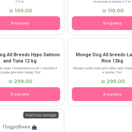
2.5 кг
ягненком и рисом 2,5 кг
109.00
119.00
₪
₪
В корзину
В корзину
g All Breeds Hypo Salmon
Monge Dog All breeds La
and Tuna 12 kg
Rice 12kg
й корм гипоаллергенный с лососем и
Мондж сухой корм для собак всех поро
тунцом для всех пород 12кг
и рисом 12кг
299.00
299.00
₪
₪
В корзину
В корзину
Нет на складе
Подробнее