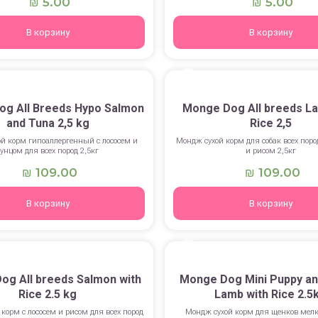
5.00
5.00
₪
₪
В корзину
В корзину
g All Breeds Hypo Salmon
Monge Dog All breeds La
and Tuna 2,5 kg
Rice 2,5
й корм гипоаллергенный с лососем и
Мондж сухой корм для собак всех поро
тунцом для всех пород 2,5кг
и рисом 2,5кг
109.00
109.00
₪
₪
В корзину
В корзину
og All breeds Salmon with
Monge Dog Mini Puppy an
Rice 2.5 kg
Lamb with Rice 2.5
корм с лососем и рисом для всех пород
Мондж сухой корм для щенков мелк