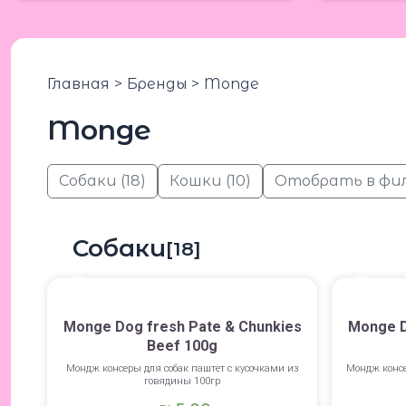
Главная
Бренды
Monge
Monge
Собаки
(18)
Кошки
(10)
Отобрать в фи
Собаки
[18]
Monge Dog fresh Pate & Chunkies
Monge D
Beef 100g
Мондж консеры для собак паштет с кусочками из
Мондж консе
говядины 100гр