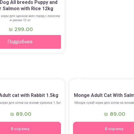
Dog All breeds Puppy and
r Salmon with Rice 12kg
корм для щенков всех пород с лососям
и рисом 12 кг
299.00
₪
Подробнее
dult cat with Rabbit 1.5kg
Monge Adult Cat With Sal
корм для котов на основе кролика 1,5кг
Мондж сухой корм для котов на основе
89.00
89.00
₪
₪
В корзину
В корзину