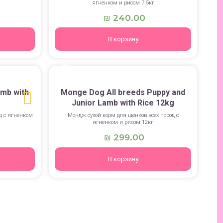
ягненком и рисом 7,5кг
240.00
₪
В корзину
mb with
Monge Dog All breeds Puppy and
Junior Lamb with Rice 12kg
д с ягненком
Мондж сухой корм для щенков всех пород с
ягненком и рисом 12кг
299.00
₪
В корзину