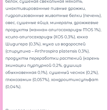
белок, сушеная свекольная мякоть,
инактивированные пивные дрожжи,
гидролизованные животные белки (печень),
овес, сушеные яйца, минералы, дрожжевые
продукты (маннан-олигосахариды MOS 1%),
ксило-олигосахариды (XOS 0,3%), юкка
Шидигера (0,3%), мука из водорослей
(спирулина – Arthrospira platensis 0,3%),
продукты переработки растений (корень
эхинацеи пурпурной 0,2%, душица
обыкновенная 0,1%), сушеный чеснок (0,2%),
глюкозамин (0,057%), хондроитинсульфат
(0,04%).