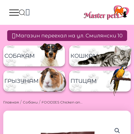
Перейти
к
содержимому
Магазин переехал на ул. Смилянски 10
СОБАКАМ
КОШКАМ
ГРЫЗУНАМ
ПТИЦАМ
/
/
Главная
Собаки
FOODIES Chicken and Rawhide Large Chew Snack 1kg Фудис жевательные палочки из курицы 1кг