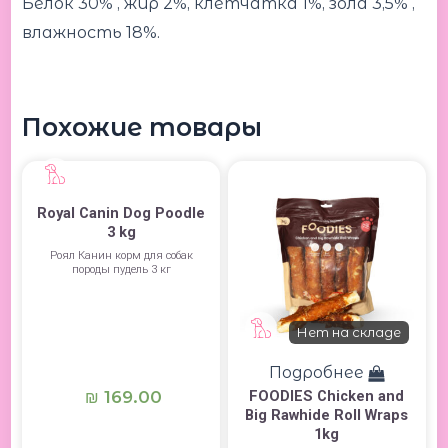
Белок 30% , жир 2%, клетчатка 1%, зола 3,5% ,
влажность 18%.
Похожие товары
Royal Canin Dog Poodle
3 kg
Роял Канин корм для собак
породы пудель 3 кг
Нет на складе
Подробнее
FOODIES Chicken and
169.00
₪
Big Rawhide Roll Wraps
1kg