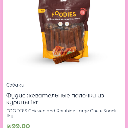
Собаки
Фудис жевательные палочки из
курицы 1кг
FOODIES Chicken and Rawhide Large Chew Snack
1kg
₪
99.00