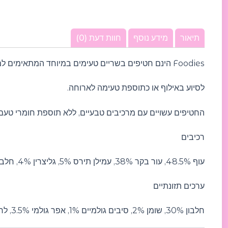
תיאור
מידע נוסף
חוות דעת (0)
Foodies הינם חטיפים בשריים טעימים במיוחד המתאימים למתן כפינוק בכל זמן רצוי,
לסיוע באילוף או כתוספת טעימה לארוחה.
החטיפים עשויים עם מרכיבים טבעיים, ללא תוספת חומרי טעם 
רכיבים
עוף 48.5%, עור בקר 38%, עמילן תירס 5%, גליצרין 4%, חלבון צמחי 2%, סורביטול 2%, מלח 0.4%, אשלגן סורבט 0.1%.
ערכים תזונתיים
חלבון 30%, שומן 2%, סיבים גולמיים 1%, אפר גולמי 3.5%, לחות 18%.