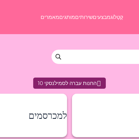
קָטָלוֹג
מבצעים
שירותים
מותגים
מאמרים
החנות עברה לסמילנסקי 10
למכרסמים