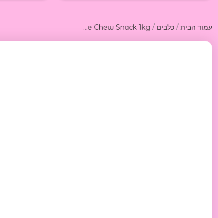
/
/
עמוד הבית
כלבים
FOODIES Chicken and Rawhide Large Chew Snack 1kg פודיס חטיף מקלות עוף 1 קג