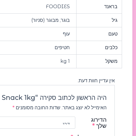
בראנד
FOODIES
גיל
בוגר, מבוגר (סניור)
טעם
עוף
כלבים
חטיפים
משקל
1 kg
אין עדיין חוות דעת.
היה הראשון לכתוב סקירה “FOODIES Chicken and Rawhide Large Chew Snack 1kg פודיס חטיף מקלות עוף 1 קג”
האימייל לא יוצג באתר.
שדות החובה מסומנים
*
הדירוג
שלך
*