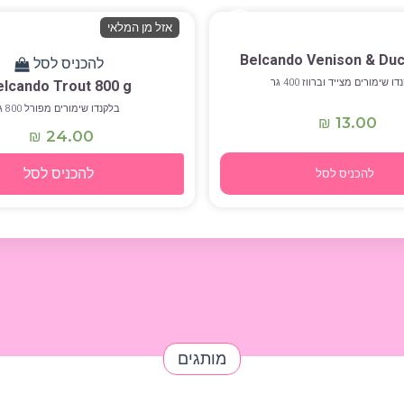
אזל מן המלאי
Belcando Venison & Du
להכניס לסל
ו שימורים מצייד וברווז 400 גר
elcando Trout 800 g
בלקנדו שימורים מפורל 800 ג
13.00
₪
24.00
₪
להכניס לסל
להכניס לסל
מותגים