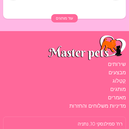
עוד מותגים
שירותים
מבצעים
קָטָלוֹג
מותגים
מאמרים
מדיניות משלוחים והחזרות
רח' סמילנסקי 10, נתניה