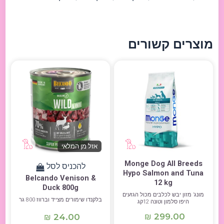
מוצרים קשורים
אזל מן המלאי
Monge Dog All Breeds
להכניס לסל
Hypo Salmon and Tuna
Belcando Venison &
12 kg
Duck 800g
מונג’ מזון יבש לכלבים מכול הגזעים
בלקנדו שימורים מצייד וברווז 800 גר
היפו סלמון וטונה 12קג
299.00
24.00
₪
₪