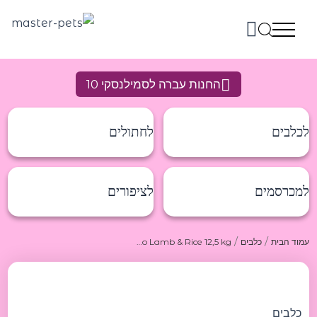
ילוג
תוכן
החנות עברה לסמילנסקי 10
לכלבים
לחתולים
למכרסמים
לציפורים
/
/
עמוד הבית
כלבים
Belcando Lamb & Rice 12,5 kg בלקנדו מזון יבש על בסיס כבש 12.5 קג
כמות
של
Belcando
Lamb
כלבים