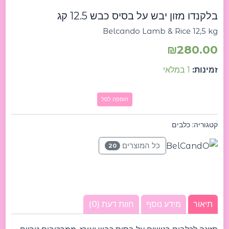
&
בלקנדו מזון יבש על בסיס כבש 12.5 קג
Rice
12,5
Belcando Lamb & Rice 12,5 kg
kg
בלקנדו
₪
280.00
מזון
יבש
זמינות:
1 במלאי
על
בסיס
כבש
הוספה לסל
12.5
קג
קטגוריה:
כלבים
כל המוצרים
20
תיאור
מידע נוסף
חוות דעת (0)