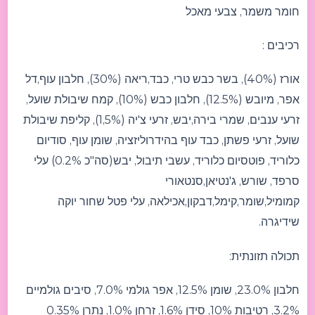
חומר משמר, צבעי מאכל
רכיבים :
אורז (40%), בשר כבש טרי, כבד,ריאה (30%), חלבון עוף,דל
אפר, מיובש (12.5%), חלבון כבש (10%), קמח שיבולת שועל,
זרעי ענבים, שמרי בירה,יבש, זרעי צ'יה (1,5%), קליפת שיבולת
שועל, זרעי פשתן, כבד עוף בהידרוליזציה, שומן עוף, סודיום
כלוריד, פוטסיום כלוריד, עשבי תיבול, יבש(סה"כ 0.2%) עלי
סרפד, שורש, ג'נטיאן,סנטאורי
קמומיל,שומר,קימל,דבקון,אכילאה, עלי פטל שחור יוקה
שידיגרה.
תכולה תזונתית:
חלבון 23.0%, שומן 12.5%, אפר גולמי 7.0%, סיבים גולמיים
3.2%, רטיבות 10%, סידן 1.6%, זרחן 1.0%, נתרן 0.35%