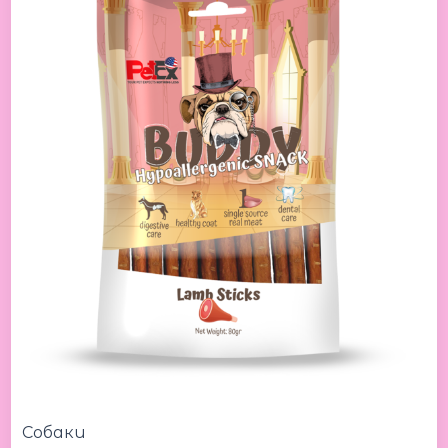
snack
hypoallergenic
lamb
sticks
80g
Петекс
Бадди
Гипоаллергенные
бараньи
палочки
80г
Собаки