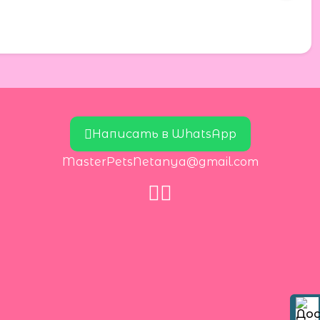
Написать в WhatsApp
MasterPetsNetanya@gmail.com