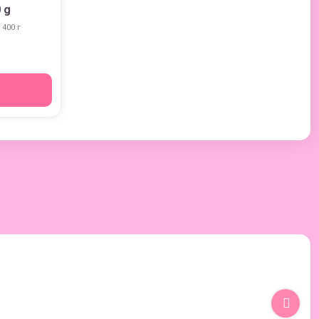
 g
 400 г