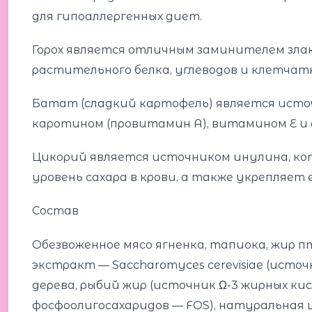
для гипоаллергенных диет.
Горох является отличным заминителем злак
растительного белка, углеводов и клетчат
Батат (сладкий картофель) является источ
каротином (провитамин А), витамином Е и 
Цикорий является источником инулина, к
уровень сахара в крови, а также укрепля
Состав
Обезвоженное мясо ягненка, тапиока, жир п
экстракт — Saccharomyces cerevisiae (исто
дерева, рыбий жир (источник Ω-3 жирных ки
фосфоолигосахаридов — FOS), натуральная 