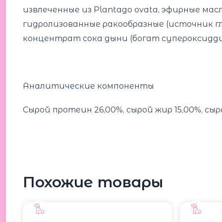
извлеченные из Plantago ovata, эфирные масл
гидролизованные ракообразные (источник г
концентрат сока дыни (богат супероксидд
Аналитические компоненты
Сырой протеин 26,00%, сырой жир 15,00%, сыра
Похожие товары