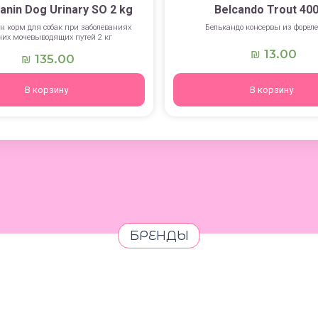
anin Dog Urinary SO 2 kg
Belcando Trout 400
н корм для собак при заболеваниях
Белькандо консервы из фореле
их мочевыводящих путей 2 кг
13.00
₪
135.00
₪
В корзину
В корзину
БРЕНДЫ