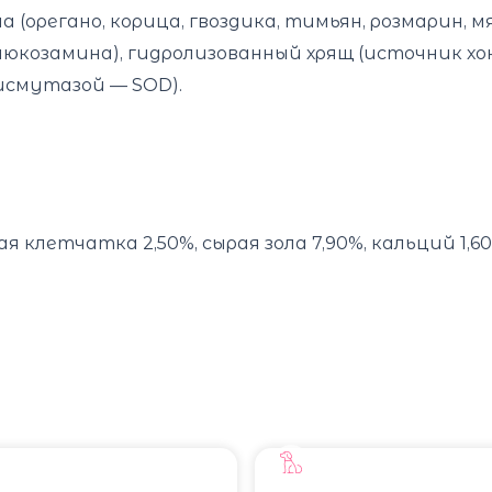
а (орегано, корица, гвоздика, тимьян, розмарин, м
люкозамина), гидролизованный хрящ (источник х
исмутазой — SOD).
я клетчатка 2,50%, сырая зола 7,90%, кальций 1,60