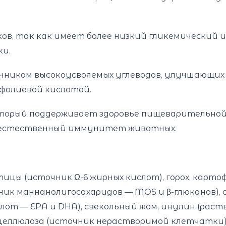
ов, так как имеет более низкий гликемический 
ки.
ником высокоусвояемых углеводов, улучшающих в
фолиевой кислотой.
оторый поддерживает здоровье пищеварительной
ет естественный иммунитет животных.
тицы (источник Ω-6 жирных кислот), горох, карто
чник маннанолигосахаридов — MOS и β-глюканов),
слот — EPA и DHA), свекольный жом, инулин (ра
целлюлоза (источник нерастворимой клетчатки)