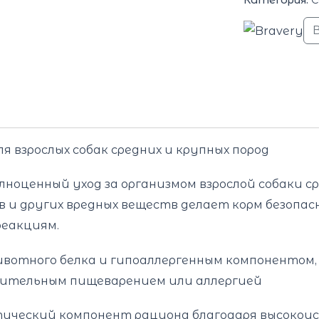
я взрослых собак средних и крупных пород
ноценный уход за организмом взрослой собаки с
в и других вредных веществ делает корм безоп
реакциям.
отного белка и гипоаллергенным компонентом, 
ительным пищеварением или аллергией
тический компонент рациона благодаря высокоус