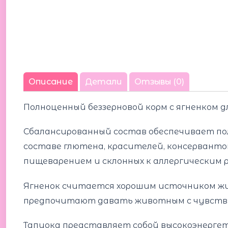
Описание
Детали
Отзывы (0)
Полноценный беззерновой корм с ягненком дл
Сбалансированный состав обеспечивает пол
составе глютена, красителей, консерванто
пищеварением и склонных к аллергическим 
Ягненок считается хорошим источником жив
предпочитают давать животным с чувств
Тапиока представляет собой высокоэнерге