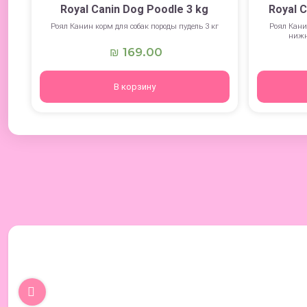
Royal Canin Dog Poodle 3 kg
Royal C
Роял Канин корм для собак породы пудель 3 кг
Роял Кани
нижн
169.00
₪
В корзину