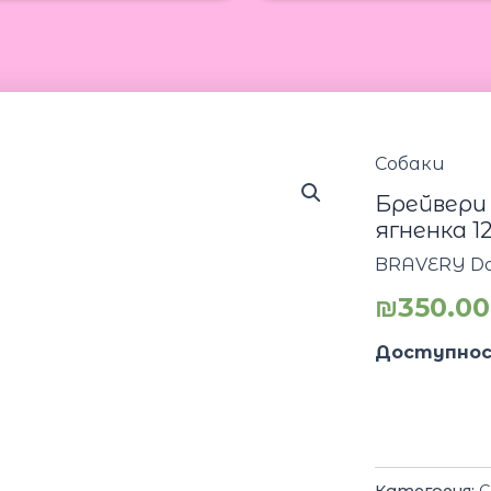
Собаки
Брейвери 
ягненка 12
BRAVERY Do
₪
350.00
Доступнос
Категория:
С