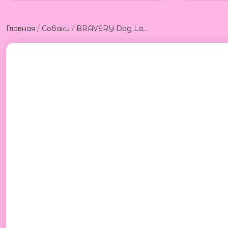
/
/
Главная
Собаки
BRAVERY Dog Lamb 12kg Брейвери беззерновой корм для собак из ягненка 12 кг