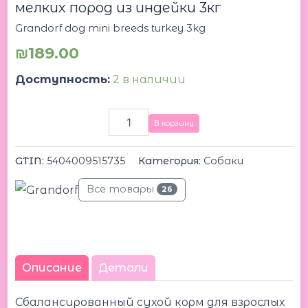
мелких пород из индейки 3кг
Grandorf dog mini breeds turkey 3kg
₪
189.00
Доступность:
2 в наличии
В корзину
GTIN:
5404009515735
Категория:
Собаки
Все товары
26
Описание
Детали
Сбалансированный сухой корм для взрослых