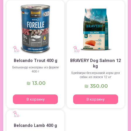
Belcando Trout 400 g
BRAVERY Dog Salmon 12
kg
Белькандо консервы из фореле
400 г
Брейвери беззерновой корм для
собак из лосося 12 кг
13.00
₪
350.00
₪
В корзину
В корзину
Belcando Lamb 400 g