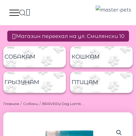
Перейти
к
содержимому
Магазин переехал на ул. Смилянски 10
СОБАКАМ
КОШКАМ
ГРЫЗУНАМ
ПТИЦАМ
/
/
Главная
Собаки
BRAVERY Dog Lamb 7 kg Брейвери беззерновой корм для собак из ягненка 7 кг
Количество
товара
BRAVERY
Dog