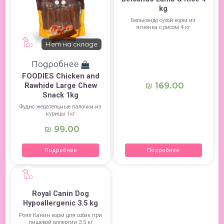
kg
Белькандо сухой корм из
ягненка c рисом 4 кг
Нет на складе
Подробнее
FOODIES Chicken and
169.00
₪
Rawhide Large Chew
Snack 1kg
Фудис жевательные палочки из
курицы 1кг
99.00
₪
Подробнее
Подробнее
Royal Canin Dog
Hypoallergenic 3.5 kg
Роял Канин корм для собак при
пищевой аллергии 3,5 кг