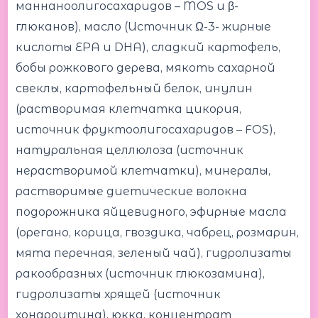
маннаноолигосахаридов – MOS и β-
глюканов), масло (Источник Ω-3- жирные
кислоты EPA и DHA), сладкий картофель,
бобы рожкового дерева, мякоть сахарной
свеклы, картофельный белок, инулин
(растворимая клетчатка цикория,
источник фруктоолигосахаридов – FOS),
натуральная целлюлоза (источник
нерастворимой клетчатки), минералы,
растворимые диетические волокна
подорожника яйцевидного, эфирные масла
(орегано, корица, гвоздика, чабрец, розмарин,
мята перечная, зеленый чай), гидролизаты
ракообразных (источник глюкозамина),
гидролизаты хрящей (источник
хондроитина), юкка, концентрат