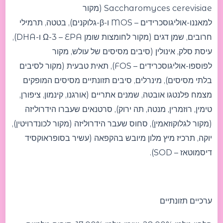
Saccharomyces cerevisiae (מקור
למאננו-אוליגוסכרידים – MOS ו-β-גלוקנים), בטטה, תרמילי
חרובים, שמן דגים (מקור לחומצות שומן Ω-3 – EPA ו-DHA),
עיסת סלק, אינולין (סיבים מסיסים של עולש, מקור
לפוספו-אוליגוסכרידים – FOS), תאית טבעית (מקור לסיבים
בלתי מסיסים), מינרלים, סיבים תזונתיים מסיסים המופקים
מצמח פלנטגו אובטה, שמנים אתריים (אורגנו, קינמון, ציפורן,
טימין, רוזמרין, מנטה, תה ירוק), סרטנאים שעברו הידרוליזה
(מקור לגלוקוזאמין), סחוס שעבר הידרוליזה (מקור לכונדרויטין),
יוקה, תרכיז מיץ מלון מיובש בהקפאה (עשיר בסופראוקסיד
דיסמוטאז – SOD).
ערכיים תזונתיים