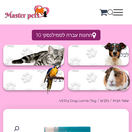
ילוג
תוכן
החנות עברה לסמילנסקי 10
לכלבים
לחתולים
למכרסמים
לציפורים
/
/
עמוד הבית
כלבים
BRAVERY Dog Lamb 7kg ברוורי מזון יבש ללא דגנים לכלבים מכבש 7 קג
כמות
של
BRAVERY
Dog