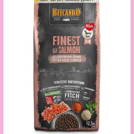
GF
Salmon
12,5
kg
בלקנדו
מזון
יבש
ללא
דגנים
על
בסיס
סלמון
12.5
קג