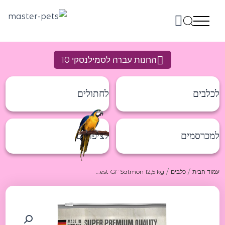
ילוג
תוכן
החנות עברה לסמילנסקי 10
לכלבים
לחתולים
למכרסמים
לציפורים
/
/
עמוד הבית
כלבים
Belcando Finest GF Salmon 12,5 kg בלקנדו מזון יבש ללא דגנים על בסיס סלמון 12.5 קג
כמות
של
Belcando
Finest