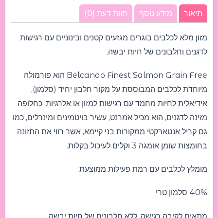
תיאור
מידע נוסף
חוות דעת (0)
מזון מלא לכלבים בוגרים מגזעים קטנים ובינוניים עם רגישות
לדגנים וחלבונים של חיות יבשה.
Belcando Finest Salmon Grain Free הוא פורמולה
מיוחדת לכלבים המבוססת על מקור חלבון יחיד (סלמון),
אידיאלית לחיות מחמד עם רגישות למזון או אלרגיות. כחלופה
מזינה לדגנים, הוא מכיל אמרנט, עשיר בויטמינים ומינרלים, כמו
גם קריל אנטארקטי ממקורות בני קיימא, אשר רווי את התזונה
בחומצות שומן אומגה 3 וקלים לעיכול בקלות.
מומלץ לכלבים עם רמת פעילות ממוצעת
40% סלמון טרי
מתאים לקיבה רגישה, ללא חלבונים של חיות יבשה