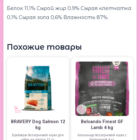
Белок 11,1% Сырой жир 0,9% Сырая клетчатка
0,1% Сырая зола 0,6% Влажность 87%.
Похожие товары
BRAVERY Dog Salmon 12
Belcando Finest GF
kg
Lamb 4 kg
Брейвери беззерновой корм для
Белькандо беззерновой корм с
собак из лосося 12 кг
бараниной 4 кг