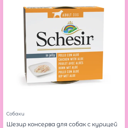
Chicken
with
aloe
150g
Шезир
консерва
для
собак
с
курицей
и
алоэ
150
г
Собаки
Шезир консерва для собак с курицей