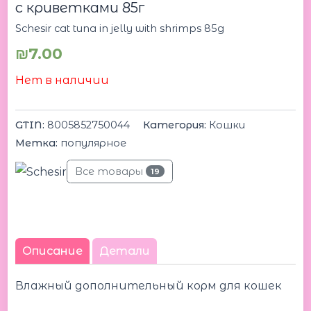
с криветками 85г
Schesir cat tuna in jelly with shrimps 85g
₪
7.00
Нет в наличии
GTIN:
8005852750044
Категория:
Кошки
Метка:
популярное
Все товары
19
Описание
Детали
Влажный дополнительный корм для кошек