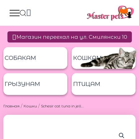
Перейти
к
содержимому
Магазин переехал на ул. Смилянски 10
СОБАКАМ
КОШКАМ
ГРЫЗУНАМ
ПТИЦАМ
/
/
Главная
Кошки
Schesir cat tuna in jelly with shrimps 85g Шезир консерва для котов из тунца с криветками 85г