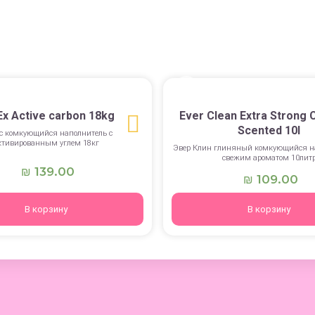
Ex Active carbon 18kg
Ever Clean Extra Strong 
Scented 10l
кс комкующийся наполнитель с
ктивированным углем 18кг
Эвер Клин глиняный комкующийся на
свежим ароматом 10лит
139.00
₪
109.00
₪
В корзину
В корзину