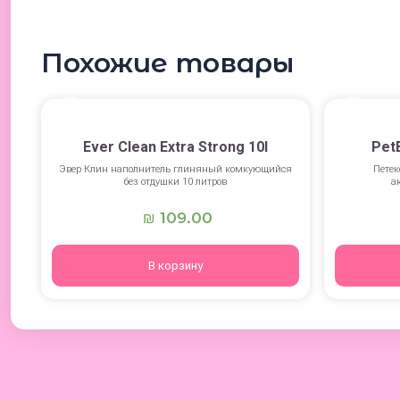
Похожие товары
Ever Clean Extra Strong 10l
Pet
Эвер Клин наполнитель глиняный комкующийся
Пете
без отдушки 10 литров
а
109.00
₪
В корзину