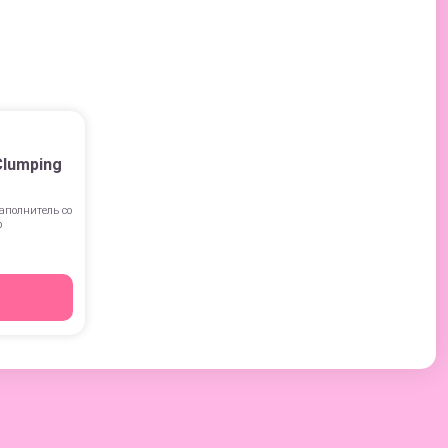
Clumping
полнитель со
р