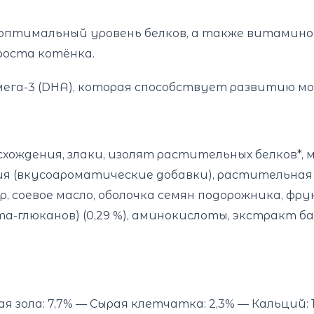
оптимальный уровень белков, а также витаминов
роста котёнка.
ега-3 (DHA), которая способствует развитию мо
ождения, злаки, изолят растительных белков*, м
ия (вкусоароматические добавки), растительная
, соевое масло, оболочкa семян подорожника, ф
та-глюканов) (0,29 %), аминокислоты, экстракт 
ая зола: 7,7% — Сырая клетчатка: 2,3% — Кальций: 