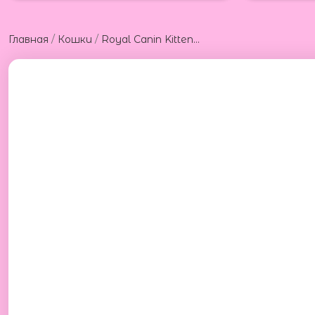
/
/
Главная
Кошки
Royal Canin Kitten 4kg Роял Канин сухой корм для котят 4кг