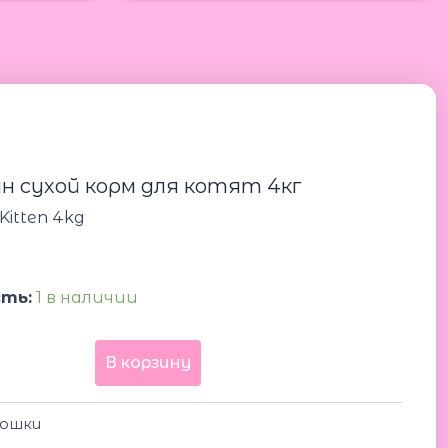
Количество
товара
Royal
Canin
Kitten
н сухой корм для котят 4кг
4kg
Роял
Kitten 4kg
Канин
0
сухой
корм
для
ть:
1 в наличии
котят
4кг
В корзину
ошки