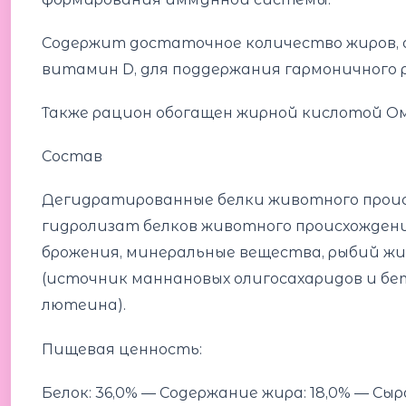
Содержит достаточное количество жиров, 
витамин D, для поддержания гармоничного 
Также рацион обогащен жирной кислотой Ом
Состав
Дегидратированные белки животного происх
гидролизат белков животного происхожден
брожения, минеральные вещества, рыбий жир
(источник мaннановых олигосахаридов и бе
лютеина).
Пищевая ценность:
Белок: 36,0% — Содержание жира: 18,0% — Сыр