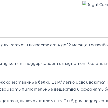
 для котят в возрасте от 4 до 12 месяцев разра
сту котят, поддерживает иммунитет, баланс м
кокачественные белки L.I.P.* легко усваиваютс
сваивать питательные вещества и сохранять б
антов, включая витамины С и Е, для поддержан