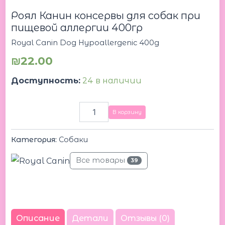
Dog
Роял Канин консервы для собак при
Hypoallergenic
400g
пищевой аллергии 400гр
Роял
Royal Canin Dog Hypoallergenic 400g
Канин
консервы
₪
22.00
для
собак
Доступность:
24 в наличии
при
пищевой
аллергии
В корзину
400гр
Категория:
Собаки
Все товары
39
Описание
Детали
Отзывы (0)