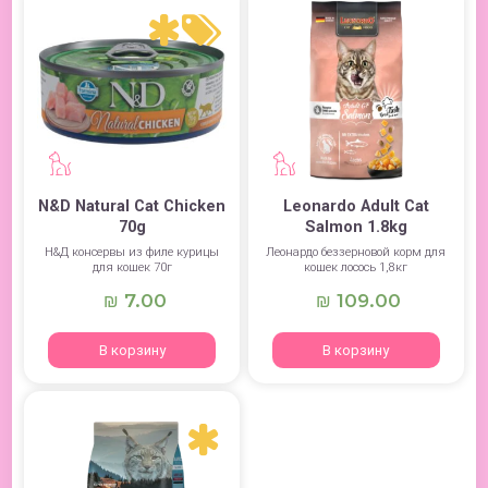
N&D Natural Cat Chicken
Leonardo Adult Cat
70g
Salmon 1.8kg
Н&Д консервы из филе курицы
Леонардо беззерновой корм для
для кошек 70г
кошек лосось 1,8кг
7.00
109.00
₪
₪
В корзину
В корзину