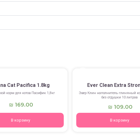
na Cat Pacifica 1.8kg
Ever Clean Extra Stron
хой корм для котов Пасифик 1,8кг
Эвер Клин наполнитель глиняный 
без отдушки 10 литров
169.00
₪
109.00
₪
В корзину
В корзину