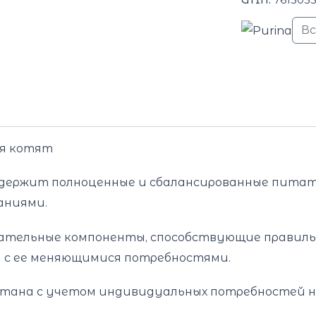
В
ля котят
держит полноценные и сбалансированные питате
аниями.
ательные компоненты, способствующие правиль
 с ее меняющимися потребностями.
ботана с учетом индивидуальных потребностей н