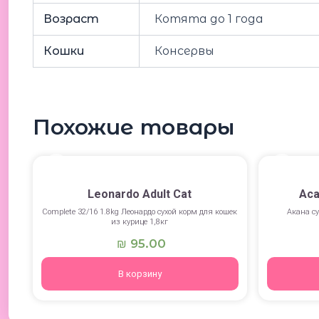
Возраст
Котята до 1 года
Кошки
Консервы
Похожие товары
Leonardo Adult Cat
Aca
Сomplete 32/16 1.8kg Леонардо сухой корм для кошек
Акана су
из курице 1,8кг
95.00
₪
В корзину