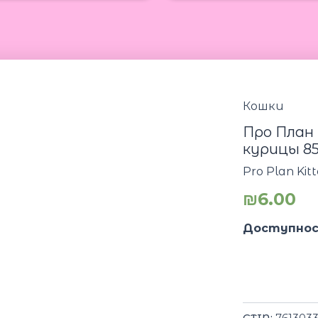
Кошки
Про План
курицы 8
Pro Plan Kit
₪
6.00
Доступнос
GTIN:
761303