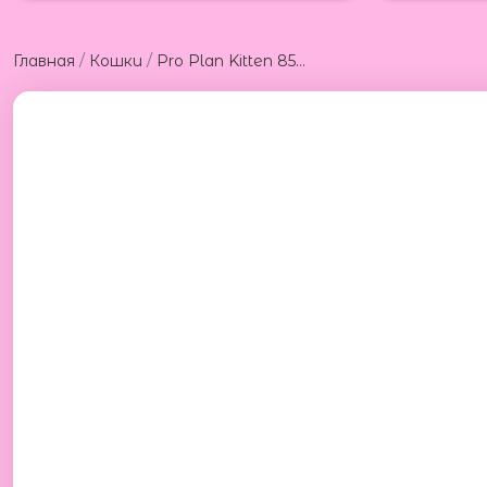
/
/
Главная
Кошки
Pro Plan Kitten 85g Про План консервы для котят паштетом из курицы 85гр