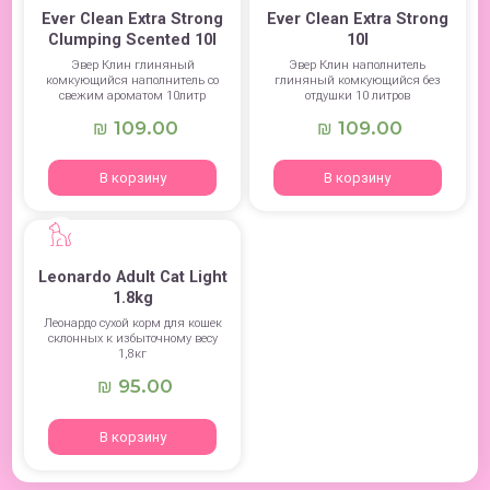
Ever Clean Extra Strong
Ever Clean Extra Strong
Clumping Scented 10l
10l
Эвер Клин глиняный
Эвер Клин наполнитель
комкующийся наполнитель со
глиняный комкующийся без
свежим ароматом 10литр
отдушки 10 литров
109.00
109.00
₪
₪
В корзину
В корзину
Leonardo Adult Cat Light
1.8kg
Леонардо сухой корм для кошек
склонных к избыточному весу
1,8кг
95.00
₪
В корзину