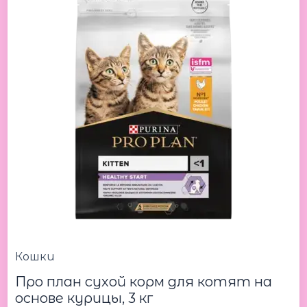
Kitten
3kg
Про
план
сухой
корм
для
котят
на
основе
курицы,
3
кг
Кошки
Про план сухой корм для котят на
основе курицы, 3 кг