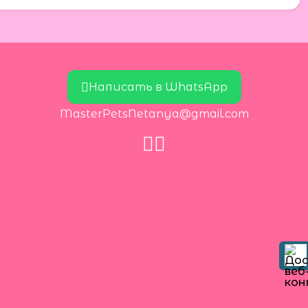
Написать в WhatsApp
MasterPetsNetanya@gmail.com