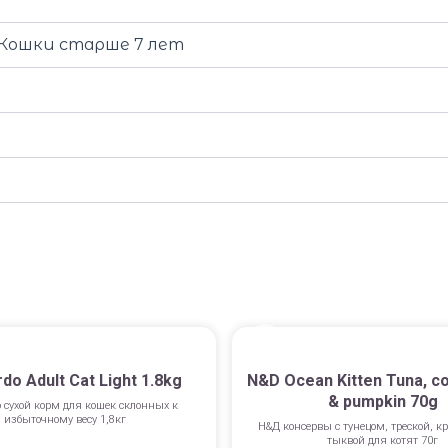
, Кошки старше 7 лет
do Adult Cat Light 1.8kg
N&D Ocean Kitten Tuna, co
& pumpkin 70g
 сухой корм для кошек склонных к
избыточному весу 1,8кг
Н&Д консервы с тунецом, треской, к
тыквой для котят 70г