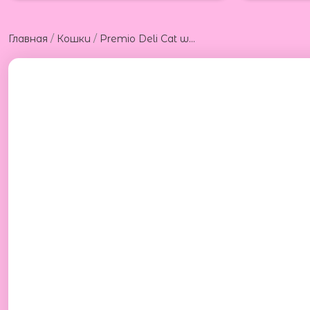
/
/
Главная
Кошки
Premio Deli Cat with lamb 100g Премио консервы для взрослых котов с ягненком 100г