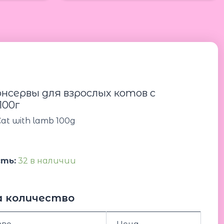
Количество
товара
Premio
Deli
Cat
нсервы для взрослых котов с
with
100г
lamb
100g
Cat with lamb 100g
Премио
консервы
для
взрослых
ть:
32 в наличии
котов
с
ягненком
100г
а количество