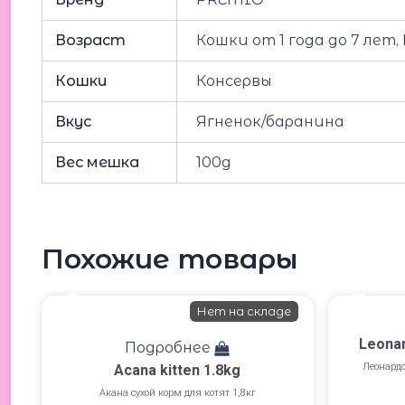
Возраст
Кошки от 1 года до 7 лет
Кошки
Консервы
Вкус
Ягненок/баранина
Вес мешка
100g
Похожие товары
Нет на складе
Leonar
Подробнее
Леонардо
Acana kitten 1.8kg
Акана сухой корм для котят 1,8кг