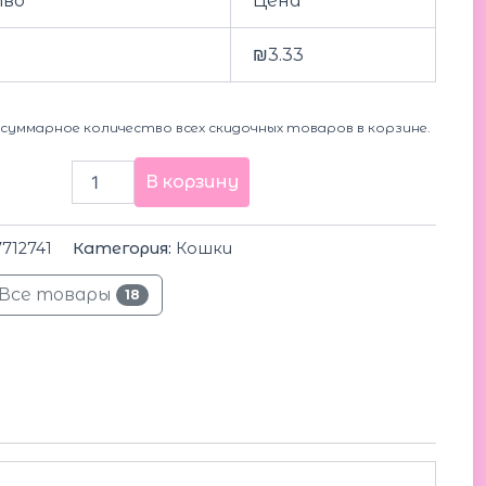
тво
Цена
₪
3.33
суммарное количество всех скидочных товаров в корзине.
В корзину
712741
Категория:
Кошки
Все товары
18