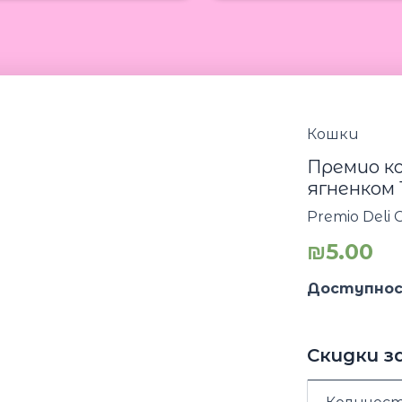
Кошки
Премио ко
ягненком 
Premio Deli 
₪
5.00
Доступнос
Скидки з