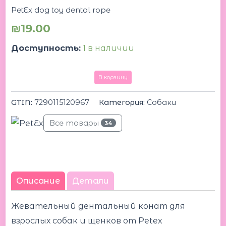
PetEx dog toy dental rope
₪
19.00
Доступность:
1 в наличии
В корзину
GTIN:
7290115120967
Категория:
Собаки
Все товары
34
Описание
Детали
Жевательный дентальный конат для
взрослых собак и щенков от Petex