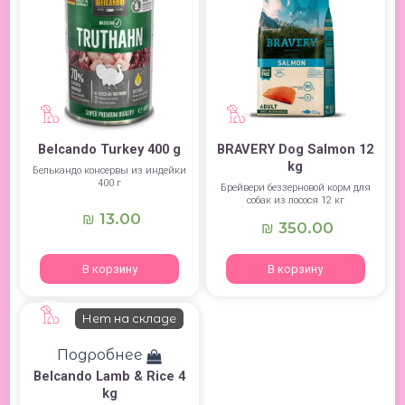
Belcando Turkey 400 g
BRAVERY Dog Salmon 12
kg
Белькандо консервы из индейки
400 г
Брейвери беззерновой корм для
собак из лосося 12 кг
13.00
₪
350.00
₪
В корзину
В корзину
Нет на складе
Подробнее
Belcando Lamb & Rice 4
kg