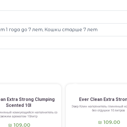
от 1 года до 7 лет, Кошки старше 7 лет
ean Extra Strong Clumping
Ever Clean Extra Stron
Scented 10l
Эвер Клин наполнитель глиняный 
без отдушки 10 литров
линяный комкующийся наполнитель со
свежим ароматом 10литр
109.00
₪
109.00
₪