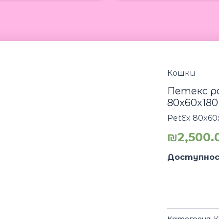
Кошки
Петекс р
80x60x180
PetEx 80x60
₪
2,500.
Доступнос
Категория:
К