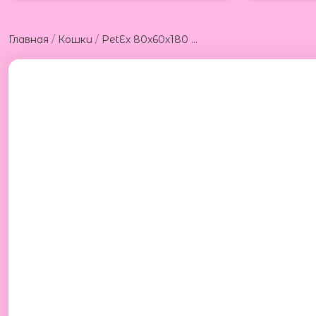
/
/
Главная
Кошки
PetEx 80x60x180 Петекс роскошный дом когтеточка для кошек 80x60x180