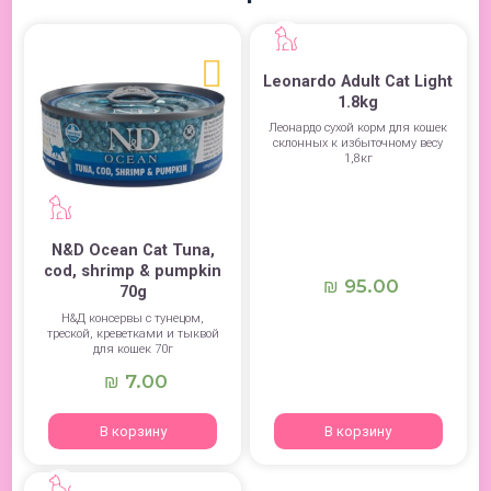
Leonardo Adult Cat Light
1.8kg
Леонардо сухой корм для кошек
склонных к избыточному весу
1,8кг
N&D Ocean Cat Tuna,
cod, shrimp & pumpkin
95.00
₪
70g
Н&Д консервы с тунецом,
треской, креветками и тыквой
для кошек 70г
7.00
₪
В корзину
В корзину