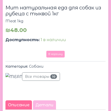
Мит
Мит натуральная еда для собак из
натуральная
еда
рубеца с тыквой 1кг
для
Meat 1kg
собак
из
₪
48.00
рубеца
с
Доступность:
1 в наличии
тыквой
1кг
В корзину
Категория:
Собаки
Все товары
10
Описание
Детали