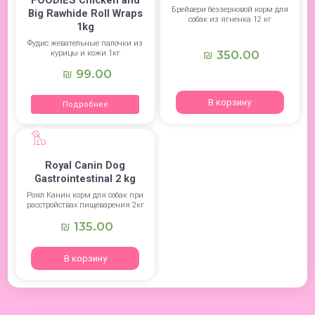
Брейвери беззерновой корм для
Big Rawhide Roll Wraps
собак из ягненка 12 кг
1kg
Фудис жевательные палочки из
350.00
курицы и кожи 1кг
₪
99.00
₪
В корзину
Подробнее
Royal Canin Dog
Gastrointestinal 2 kg
Роял Канин корм для собак при
расстройствах пищеварения 2кг
135.00
₪
В корзину