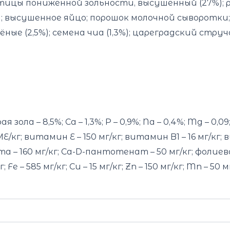
тицы пониженной зольности, высушенный (27%); 
); высушенное яйцо; порошок молочной сыворотки;
ушёные (2,5%); cемена чиа (1,3%); цареградский ст
я зола – 8,5%; Ca – 1,3%; P – 0,9%; Na – 0,4%; Mg – 
кг; витамин E – 150 мг/кг; витамин B1 – 16 мг/кг; в
 – 160 мг/кг; Ca-D-пантотенат – 50 мг/кг; фолиевая
e – 585 мг/кг; Cu – 15 мг/кг; Zn – 150 мг/кг; Mn – 50 мг