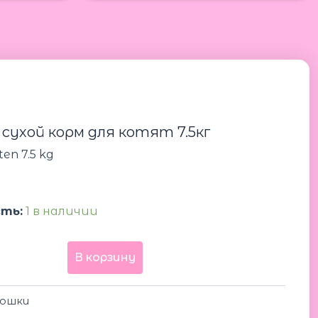
Количество
товара
Leonardo
Kitten
7.5
сухой корм для котят 7.5кг
kg
Леонардо
ten 7.5 kg
сухой
0
корм
для
котят
ть:
1 в наличии
7.5кг
В корзину
ошки