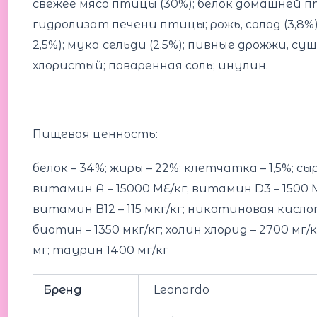
свежее мясо птицы (30%); белок домашней п
гидролизат печени птицы; рожь, солод (3,8%
2,5%); мука сельди (2,5%); пивные дрожжи, с
хлористый; поваренная соль; инулин.
Пищевая ценность:
белок – 34%; жиры – 22%; клетчатка – 1,5%; сыра
витамин А – 15000 МЕ/кг; витамин D3 – 1500 МЕ/
витамин B12 – 115 мкг/кг; никотиновая кислота
биотин – 1350 мкг/кг; холин хлорид – 2700 мг/кг; F
мг; таурин 1400 мг/кг
Бренд
Leonardo