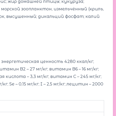
рис; жир домашней птицы; кукуруза;
 морской зоопланктон, измельчённый (криль,
ручок, высушенный; дикальций фосфат; калий
0,09; энергетическая ценность 4280 ккал/кг;
итамин B2 – 27 мг/кг; витамин B6 – 16 мг/кг;
 кислота – 3,3 мг/кг; витамин С – 245 мг/кг;
/кг; Se – 0,15 мг/кг; I – 2,5 мг/кг; лецитин – 2000