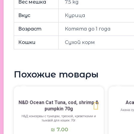
Вес мешка
7.5 kg
Вкус
Курица
Возраст
Котята до 1 года
Кошки
Сухой корм
Похожие товары
N&D Ocean Cat Tuna, cod, shrimp &
Aca
pumpkin 70g
Акана су
Н&Д консервы с тунецом, треской, креветками и
тыквой для кошек 70г
7.00
₪