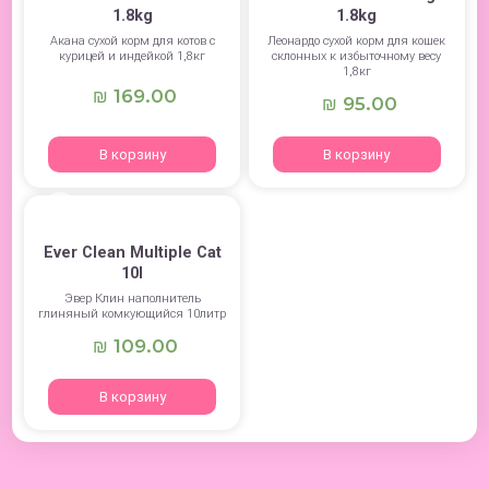
1.8kg
1.8kg
Акана сухой корм для котов с
Леонардо сухой корм для кошек
курицей и индейкой 1,8кг
склонных к избыточному весу
1,8кг
169.00
₪
95.00
₪
В корзину
В корзину
Ever Clean Multiple Cat
10l
Эвер Клин наполнитель
глиняный комкующийся 10литр
109.00
₪
В корзину