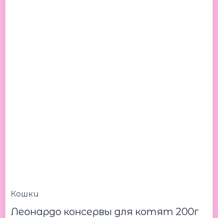
200g
Леонардо
консервы
для
котят
200г
Кошки
Леонардо консервы для котят 200г