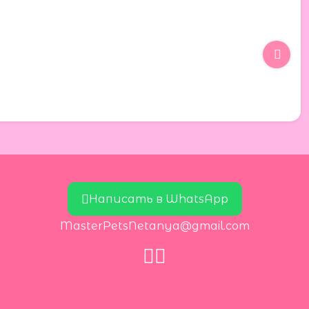
Написать в WhatsApp
MasterPetsNetanya@gmail.com