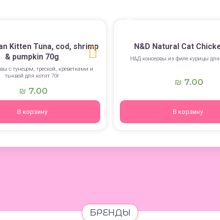
n Kitten Tuna, cod, shrimp
N&D Natural Cat Chick
& pumpkin 70g
Н&Д консервы из филе курицы для
вы с тунецом, треской, креветками и
тыквой для котят 70г
7.00
₪
7.00
₪
В корзину
В корзину
БРЕНДЫ