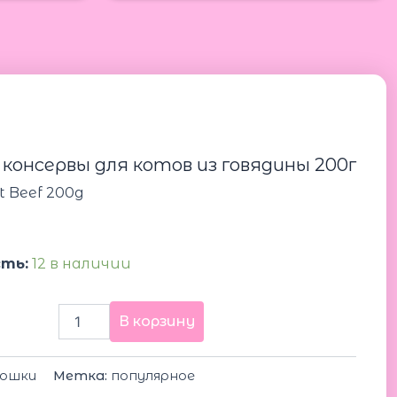
Количество
товара
Leonardo
Cat
Beef
консервы для котов из говядины 200г
200g
Леонардо
t Beef 200g
консервы
для
котов
из
ть:
12 в наличии
говядины
200г
В корзину
ошки
Метка:
популярное