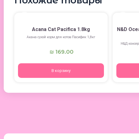
Похожие товары
Acana Cat Pacifica 1.8kg
N&D Ocea
Акана сухой корм для котов Пасифик 1,8кг
Н&Д консер
169.00
₪
В корзину