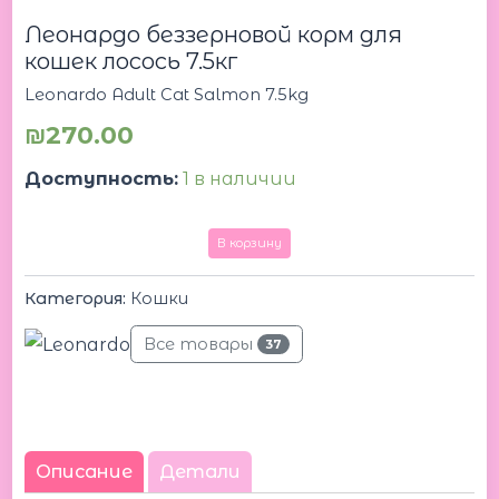
Cat
Леонардо беззерновой корм для
Salmon
7.5kg
кошек лосось 7.5кг
Леонардо
Leonardo Adult Cat Salmon 7.5kg
беззерновой
корм
₪
270.00
для
кошек
Доступность:
1 в наличии
лосось
7.5кг
В корзину
Категория:
Кошки
Все товары
37
Описание
Детали