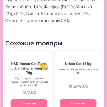
Кальций (Ca) 1,4%; Фосфор (P) 1,1%; Магний
(Mg) 0,1%; Омега-6 жирные кислоты 1,9%;
Омега-3 жирные кислоты 0,6%.
Похожие товары
N&D Ocean Cat Tuna,
Urban Cat 18 kg
cod, shrimp & pumpkin
Урбан Кет Сухой корм для котов
70g
18кг
Н&Д консервы с тунецом,
треской, креветками и тыквой
для кошек 70г
249.00
₪
7.00
₪
В корзину
В корзину