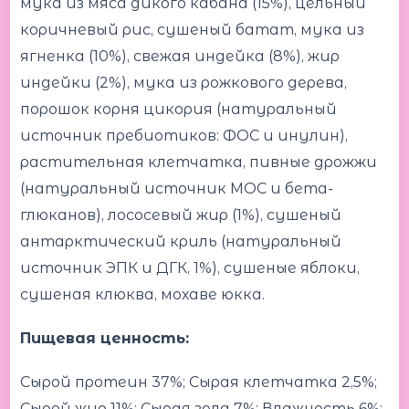
мука из мяса дикого кабана (15%), цельный
коричневый рис, сушеный батат, мука из
ягненка (10%), свежая индейка (8%), жир
индейки (2%), мука из рожкового дерева,
порошок корня цикория (натуральный
источник пребиотиков: ФОС и инулин),
растительная клетчатка, пивные дрожжи
(натуральный источник МОС и бета-
глюканов), лососевый жир (1%), сушеный
антарктический криль (натуральный
источник ЭПК и ДГК, 1%), сушеные яблоки,
сушеная клюква, мохаве юкка.
Пищевая ценность:
Сырой протеин 37%; Сырая клетчатка 2,5%;
Сырой жир 11%; Сырая зола 7%; Влажность 6%;