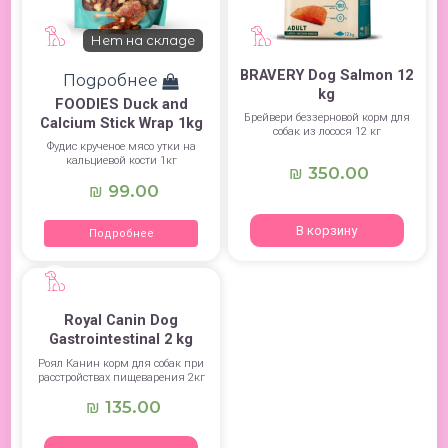
Нет на складе
BRAVERY Dog Salmon 12
Подробнее
kg
FOODIES Duck and
Брейвери беззерновой корм для
Calcium Stick Wrap 1kg
собак из лосося 12 кг
Фудис крученое мясо утки на
кальциевой кости 1кг
350.00
₪
99.00
₪
В корзину
Подробнее
Royal Canin Dog
Gastrointestinal 2 kg
Роял Канин корм для собак при
расстройствах пищеварения 2кг
135.00
₪