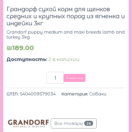
medium
Грандорф сухой корм для щенков
and
maxi
cредних и крупных пород из ягненка и
breeds
индейки 3кг
lamb
Grandorf puppy medium and maxi breeds lamb and
and
turkey 3kg
turkey
3kg
₪
189.00
Грандорф
сухой
Доступность:
2 в наличии
корм
для
щенков
В корзину
cредних
и
крупных
GTIN:
5404009579034
Категория:
Собаки
пород
из
ягненка
и
индейки
Все товары
26
3кг