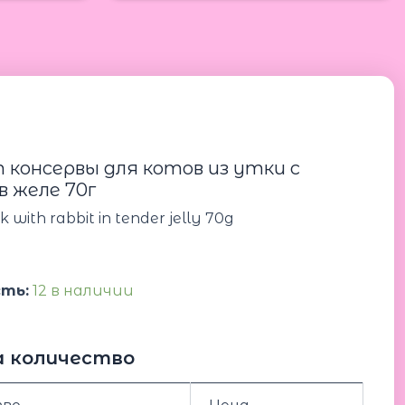
Количество
товара
Cat
Fest
Duck
 консервы для котов из утки с
with
в желе 70г
rabbit
in
 with rabbit in tender jelly 70g
tender
jelly
70g
Кет
ть:
12 в наличии
Фест
консервы
для
котов
а количество
из
утки