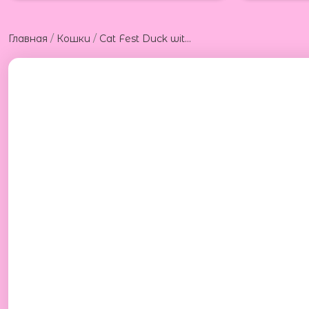
/
/
Главная
Кошки
Cat Fest Duck with rabbit in tender jelly 70g Кет Фест консервы для котов из утки с кроликом в желе 70г