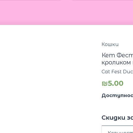
Кошки
Кет Фест
кроликом 
Cat Fest Duck
₪
5.00
Доступнос
Скидки з