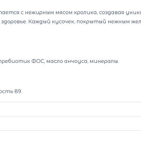
ается с нежирным мясом кролика, создавая уни
ем здоровье. Каждый кусочек, покрытый нежным ж
пребиотик ФОС, масло анчоуса, минералы.
ость 89.