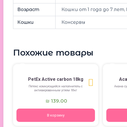
Возраст
Кошки от 1 года до 7 лет
Кошки
Консервы
Похожие товары
PetEx Active carbon 18kg
Aca
Петекс комкующийся наполнитель с
Акана су
активированным углем 18кг
139.00
₪
В корзину