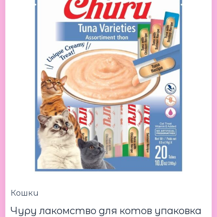
Variety
Pack
280g
Чуру
лакомство
для
котов
упаковка
из
тунца
280г
Кошки
Чуру лакомство для котов упаковка