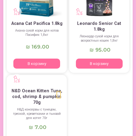
Acana Cat Pacifica 1.8kg
Leonardo Senior Cat
1.8kg
Акана сухой корм для котов
Пасифик 1,8кг
Леонардо сухой корм для
возростных кошек 1,8кг
169.00
₪
95.00
₪
В корзину
В корзину
N&D Ocean Kitten Tuna,
cod, shrimp & pumpkin
70g
Н&Д консервы с тунецом,
треской, креветками и тыквой
для котят 70г
7.00
₪