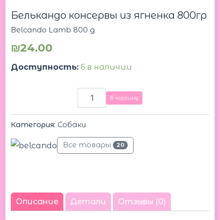
800
Белькандо консервы из ягненка 800гр
g
Белькандо
Belcando Lamb 800 g
консервы
из
₪
24.00
ягненка
800гр
Доступность:
6 в наличии
В корзину
Категория:
Собаки
Все товары
20
Описание
Детали
Отзывы (0)