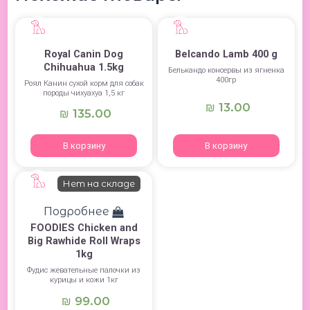
Royal Canin Dog
Belcando Lamb 400 g
Chihuahua 1.5kg
Белькандо консервы из ягненка
400гр
Роял Канин сухой корм для собак
породы чихуахуа 1,5 кг
13.00
₪
135.00
₪
В корзину
В корзину
Нет на складе
Подробнее
FOODIES Chicken and
Big Rawhide Roll Wraps
1kg
Фудис жевательные палочки из
курицы и кожи 1кг
99.00
₪