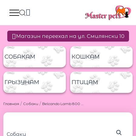
Перейти
к
содержимому
Магазин переехал на ул. Смилянски 10
СОБАКАМ
КОШКАМ
ГРЫЗУНАМ
ПТИЦАМ
/
/
Главная
Собаки
Belcando Lamb 800 g Белькандо консервы из ягненка 800гр
Количество
товара
Belcando
Lamb
Собаки