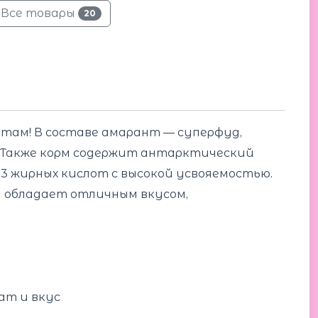
Все товары
20
там! В составе амарант — суперфуд,
 Также корм содержит антарктический
3 жирных кислот с высокой усвояемостью.
и обладает отличным вкусом,
ат и вкус