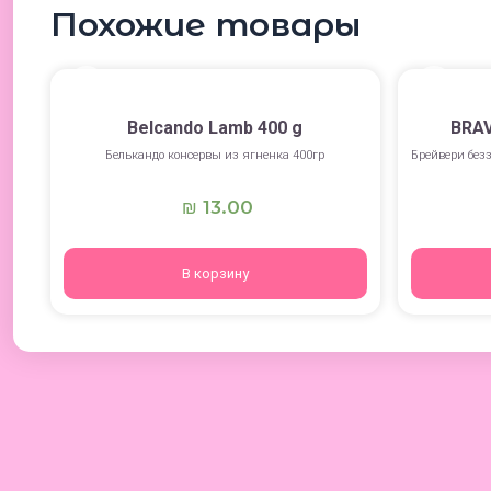
Похожие товары
Belcando Lamb 400 g
BRAV
Белькандо консервы из ягненка 400гр
Брейвери безз
13.00
₪
В корзину