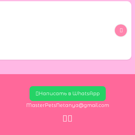
Написать в WhatsApp
MasterPetsNetanya@gmail.com