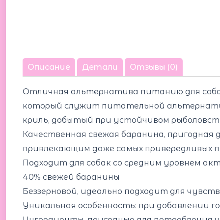
Описание
Детали
Отзывы (0)
Отличная альтернатива питанию для собак
который служит питательной альтернатив
криль, добытый при устойчивом рыболовств
Качественная свежая баранина, пригодная 
привлекающим даже самых привередливых 
Подходит для собак со средним уровнем а
40% свежей баранины
Беззерновой, идеально подходит для чувст
Уникальная особенность: при добавлении г
Ингредиенты, пригодные для потребления 