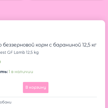
Количество
товара
Belcando
Finest
GF
 беззерновой корм с бараниной 12,5 кг
Lamb
12,5
est GF Lamb 12,5 kg
kg
0
Белькандо
беззерновой
корм
ть:
1 в наличии
с
бараниной
12,5
В корзину
кг
обаки