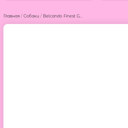
/
/
Главная
Собаки
Belcando Finest GF Lamb 12,5 kg Белькандо беззерновой корм с бараниной 12,5 кг