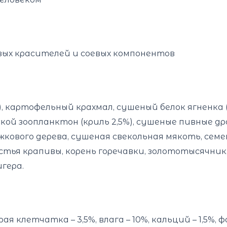
вых красителей и соевых компонентов
%), картофельный крахмал, сушеный белок ягненка 
кой зоопланктон (криль 2,5%), сушеные пивные др
ового дерева, сушеная свекольная мякоть, семена
истья крапивы, корень горечавки, золототысячник,
гера.
сырая клетчатка – 3,5%, влага – 10%, кальций – 1,5%, ф