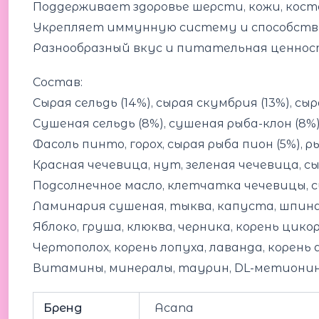
Поддерживает здоровье шерсти, кожи, кост
Укрепляет иммунную систему и способств
Разнообразный вкус и питательная ценност
Состав:
Сырая сельдь (14%), сырая скумбрия (13%), сы
Сушеная сельдь (8%), сушеная рыба-клон (8%
Фасоль пинто, горох, сырая рыба пион (5%), 
Красная чечевица, нут, зеленая чечевица, с
Подсолнечное масло, клетчатка чечевицы, с
Ламинария сушеная, тыква, капуста, шпина
Яблоко, груша, клюква, черника, корень цико
Чертополох, корень лопуха, лаванда, корень 
Витамины, минералы, таурин, DL-метиони
Бренд
Acana