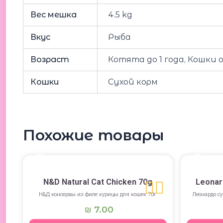
Вес мешка
4.5 kg
Вкус
Рыба
Возраст
Котята до 1 года, Кошки 
Кошки
Сухой корм
Похожие товары
N&D Natural Cat Chicken 70g
Leonar
Н&Д консервы из филе курицы для кошек 70г
Леонардо су
7.00
₪