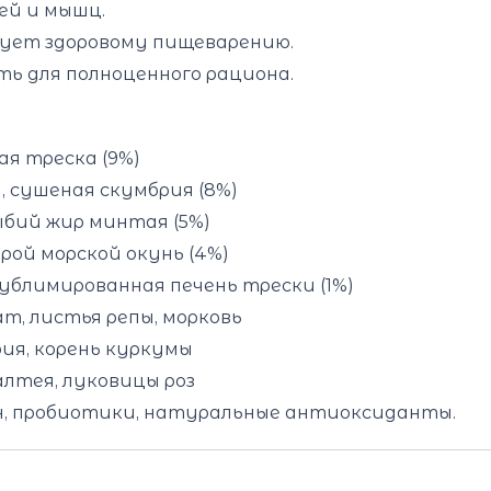
ей и мышц.
ует здоровому пищеварению.
ь для полноценного рациона.
рая треска (9%)
), сушеная скумбрия (8%)
рыбий жир минтая (5%)
ырой морской окунь (4%)
ублимированная печень трески (1%)
т, листья репы, морковь
рия, корень куркумы
алтея, луковицы роз
н, пробиотики, натуральные антиоксиданты.