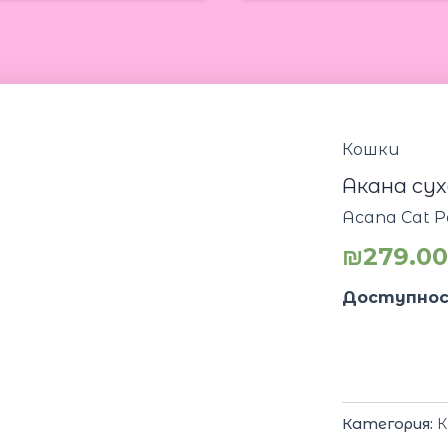
Кошки
Акана сух
Acana Cat Pa
₪
279.0
Доступнос
Категория:
К