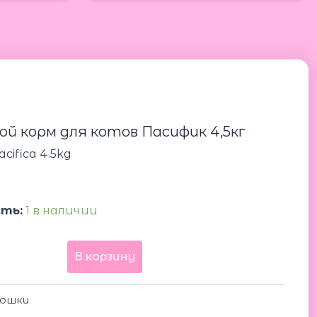
Количество
товара
Acana
Cat
Pacifica
ой корм для котов Пасифик 4,5кг
4.5kg
Акана
cifica 4.5kg
сухой
0
корм
для
котов
ть:
1 в наличии
Пасифик
4,5кг
В корзину
ошки