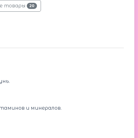
се товары
20
унь.
таминов и минералов.