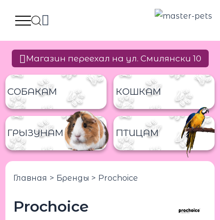
Перейти
к
содержимому
Магазин переехал на ул. Смилянски 10
СОБАКАМ
КОШКАМ
ГРЫЗУНАМ
ПТИЦАМ
Главная
Бренды
Prochoice
Prochoice