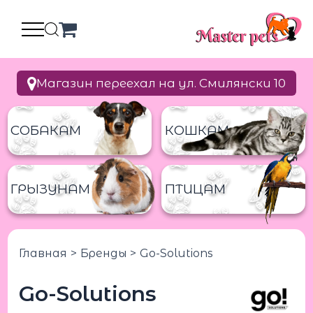
Перейти
к
содержимому
Магазин переехал на ул. Смилянски 10
СОБАКАМ
КОШКАМ
ГРЫЗУНАМ
ПТИЦАМ
Главная
Бренды
Go-Solutions
Go-Solutions