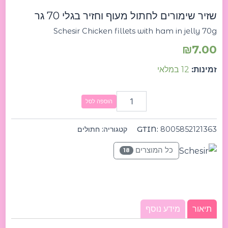
fillets
שזיר שימורים לחתול מעוף וחזיר בגלי 70 גר
with
ham
Schesir Chicken fillets with ham in jelly 70g
in
jelly
₪
7.00
70g
שזיר
זמינות:
12 במלאי
שימורים
לחתול
מעוף
הוספה לסל
וחזיר
בגלי
70
8005852121363
GTIN:
קטגוריה:
חתולים
גר
כל המוצרים
18
תיאור
מידע נוסף