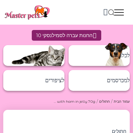
ילוג
תוכן
החנות עברה לסמילנסקי 10
לכלבים
לחתולים
למכרסמים
לציפורים
/
/
עמוד הבית
חתולים
Schesir Chicken fillets with ham in jelly 70g שזיר שימורים לחתול מעוף וחזיר בגלי 70 גר
כמות
של
Schesir
Chicken
חתולים