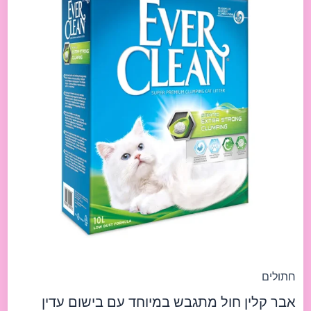
Extra
Strong
Clumping
Scented
10l
אבר
קלין
חול
מתגבש
במיוחד
עם
בישום
עדין
10ליטר
חתולים
אבר קלין חול מתגבש במיוחד עם בישום עדין