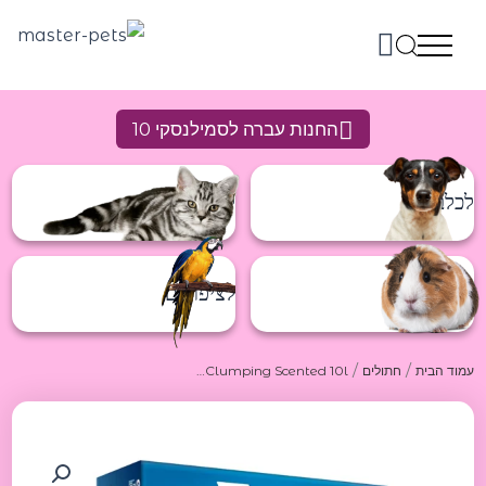
ילוג
תוכן
החנות עברה לסמילנסקי 10
לכלבים
לחתולים
למכרסמים
לציפורים
/
/
עמוד הבית
חתולים
Ever Clean Extra Strong Clumping Scented 10l אבר קלין חול מתגבש במיוחד עם בישום עדין 10ליטר
כמות
של
Ever
Clean