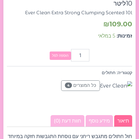
10ליטר
Ever Clean Extra Strong Clumping Scented 10l
₪
109.00
זמינות:
5 במלאי
הוספה לסל
קטגוריה:
חתולים
כל המוצרים
4
תיאור
מידע נוסף
חוות דעת (0)
חול חתולים מתגבש ריחני עם נוסחת התגבשות חזקה במיוחד