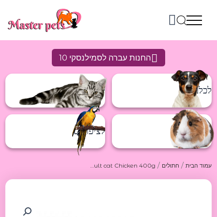
ילוג
תוכן
החנות עברה לסמילנסקי 10
לכלבים
לחתולים
למכרסמים
לציפורים
/
/
עמוד הבית
חתולים
Nuevo Adult cat Chicken 400g נואבו שימורים לחתולים מעוף 400ג
כמות
של
Nuevo
Adult