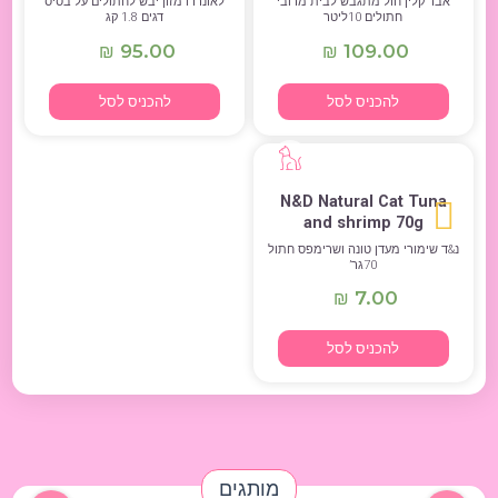
אבר קלין חול מתגבש לבית מרובי
לאונרדו מזון יבש לחתולים על בסיס
חתולים 10ליטר
דגים 1.8 קג
95.00
109.00
₪
₪
להכניס לסל
להכניס לסל
N&D Natural Cat Tuna
and shrimp 70g
נ&ד שימורי מעדן טונה ושרימפס חתול
70גר’
7.00
₪
להכניס לסל
מותגים