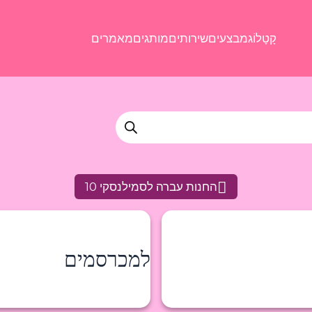
קָטָלוֹג
מבצעים
שירותים
מותגים
מאמרים
החנות עברה לסמילנסקי 10
למכרסמים