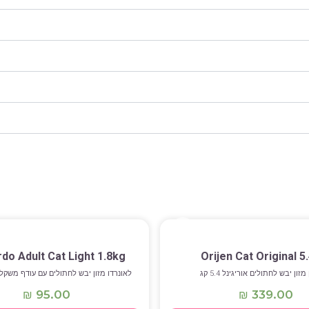
do Adult Cat Light 1.8kg
Orijen Cat Original 5
מזון יבש לחתולים אוריגינל 5.4 קג
לאונרדו מזון יבש לחתולים עם עודף משקל (לייט
95.00
339.00
₪
₪