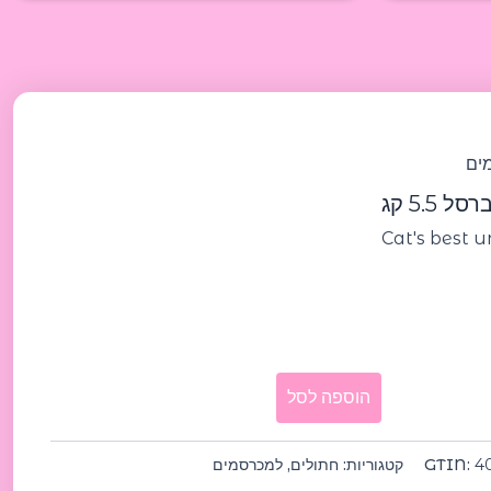
כמות
של
Cat's
ים
best
universal
 5.5 קג
5.5kg
קט
Cat's best u
בסט
אוניברסל
5.5
קג
הוספה לסל
4
GTIN:
קטגוריות:
חתולים
,
למכרסמים