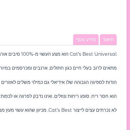
תיאור
מידע נוסף
Cat's Best Universal הוא מצע העשוי מ-100% סיבים אורגניים
מתאים לרוב בעלי חיים כגון חתולים, ארנבים ומכרסמים במיו
הודות לספיגה הגבוהה שלו אידיאלי גם כמילוי משלים לאזורים לחו
הוא חסר ריח, סופג ריחות ונוזלים, ואינו נדבק לפרווה או לכפות 
לא נכרתים עצים לייצור Cat's Best, מכיוון שהוא עשוי מעץ ממוחזר ממקור בר-קיימא, מאושר על ידי תעשיית היערות לפי תקן PEFC, והוא מתכלה לחלוטין.