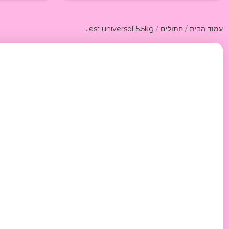
/
/
עמוד הבית
חתולים
Cat's best universal 5.5kg קט בסט אוניברסל 5.5 קג