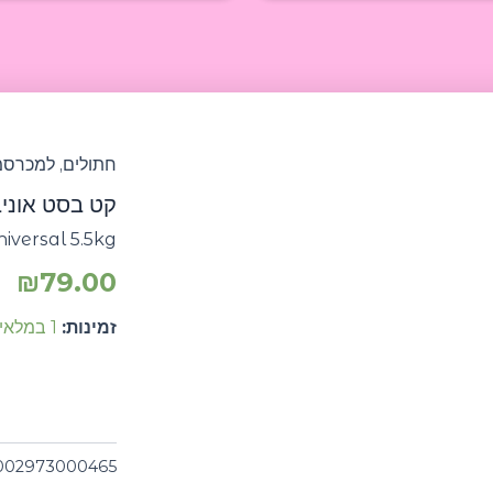
חתולים
,
למכרסמ
קט בסט אוניברסל
niversal 5.5kg
₪
79.00
זמינות:
1 במלאי
002973000465