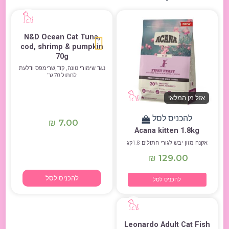
N&D Ocean Cat Tuna,
cod, shrimp & pumpkin
70g
נ&ד שימורי טונה, קוד,שרימפס ודלעת
לחתול 70גר’
אזל מן המלאי
להכניס לסל
7.00
₪
Acana kitten 1.8kg
אקנה מזון יבש לגורי חתולים 1.8קג
129.00
₪
להכניס לסל
להכניס לסל
Leonardo Adult Cat Fish