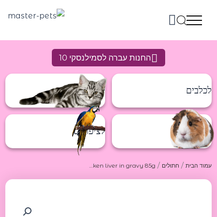
ילוג
תוכן
החנות עברה לסמילנסקי 10
לכלבים
לחתולים
למכרסמים
לציפורים
/
/
עמוד הבית
חתולים
Urban Cat Gold Chicken and chicken liver in gravy 85g אורבן קט גולד שימורים לחתולים מעוף וכבד עוף ברוטב 85 גר'
כמות
של
Urban
Cat