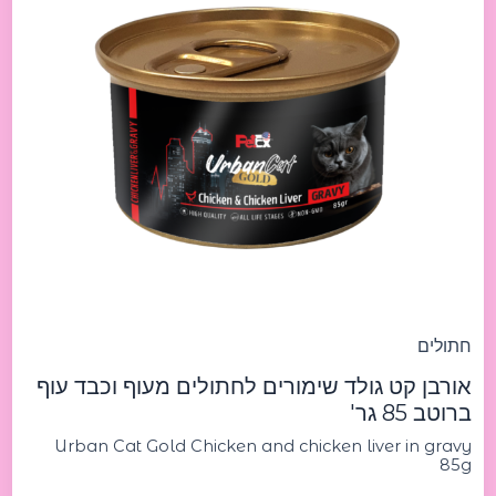
Gold
Chicken
and
chicken
liver
in
gravy
85g
אורבן
קט
גולד
שימורים
לחתולים
מעוף
וכבד
עוף
חתולים
ברוטב
אורבן קט גולד שימורים לחתולים מעוף וכבד עוף
85
ברוטב 85 גר'
גר'
Urban Cat Gold Chicken and chicken liver in gravy
85g