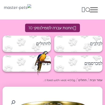
ילוג
תוכן
החנות עברה לסמילנסקי 10
לכלבים
לחתולים
למכרסמים
לציפורים
/
/
עמוד הבית
חתולים
Tomi cat food with veal 400g טומי שימורים לחתול עם טלה 400גר
כמות
של
Tomi
cat