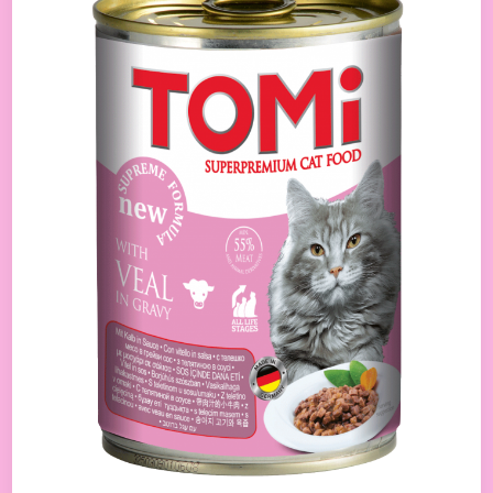
food
with
veal
400g
טומי
שימורים
לחתול
עם
טלה
400גר