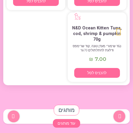
להכניס לסל
להכניס לסל
N&D Ocean Kitten Tuna,
cod, shrimp & pumpkin
70g
נ&ד שימורי מעדן טונה ,קוד שרימפס
ודלעת לחתלתולים 70גר
7.00
₪
להכניס לסל
מותגים
עוד מותגים