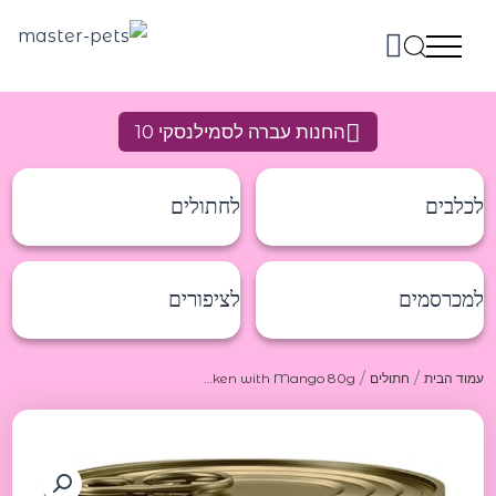
ילוג
תוכן
החנות עברה לסמילנסקי 10
לכלבים
לחתולים
למכרסמים
לציפורים
/
/
עמוד הבית
חתולים
Signature 7 Chicken with Mango 80g סגנצור 7 שימורים לחתול מעוף ומנגו 80ג
כמות
של
Signature
7