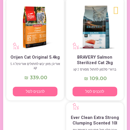
Orijen Cat Original 5.4kg
BRAVERY Salmon
Sterilized Cat 2kg
אוריג’ן מזון יבש לחתולים אוריגינל 5.4
קג
ברוורי סלמון לחתול מסורס 2 קג
339.00
₪
109.00
₪
להכניס לסל
להכניס לסל
Ever Clean Extra Strong
Clumping Scented 10l