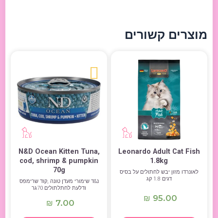
מוצרים קשורים
N&D Ocean Kitten Tuna,
Leonardo Adult Cat Fish
cod, shrimp & pumpkin
1.8kg
70g
לאונרדו מזון יבש לחתולים על בסיס
דגים 1.8 קג
נ&ד שימורי מעדן טונה ,קוד שרימפס
ודלעת לחתלתולים 70גר
95.00
₪
7.00
₪