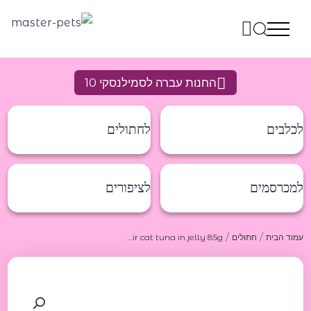
ילוג
תוכן
החנות עברה לסמילנסקי 10
לכלבים
לחתולים
למכרסמים
לציפורים
/
/
עמוד הבית
חתולים
Schesir cat tuna in jelly 85g שזיר שימורים לחתול מטונה בג’לי 85 גר