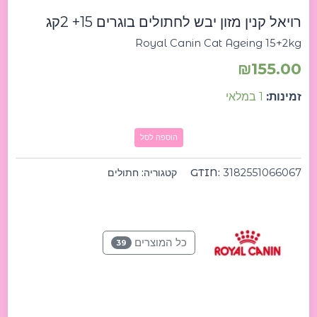
Cat
רויאל קנין מזון יבש לחתולים בוגרים 15+ 2קג
Ageing
15+2kg
Royal Canin Cat Ageing 15+2kg
רויאל
קנין
₪
155.00
מזון
יבש
זמינות:
1 במלאי
לחתולים
בוגרים
15+
הוספה לסל
2קג
3182551066067
GTIN:
קטגוריה:
חתולים
כל המוצרים
39