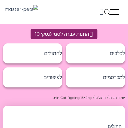
ילוג
תוכן
החנות עברה לסמילנסקי 10
לכלבים
לחתולים
למכרסמים
לציפורים
/
/
עמוד הבית
חתולים
Royal Canin Cat Ageing 15+2kg רויאל קנין מזון יבש לחתולים בוגרים 15+ 2קג
כמות
של
Royal
Canin
חתולים