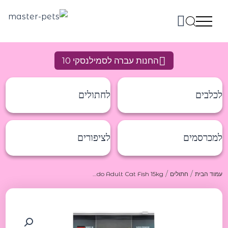
ילוג
תוכן
החנות עברה לסמילנסקי 10
לכלבים
לחתולים
למכרסמים
לציפורים
/
/
עמוד הבית
חתולים
Leonardo Adult Cat Fish 15kg לאונרדו מזון יבש לחתולים על בסיס דגים 15 קג
כמות
של
Leonardo
Adult