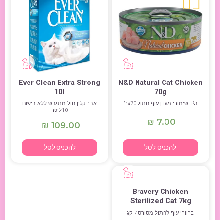
Ever Clean Extra Strong
N&D Natural Cat Chicken
10l
70g
נ&ד שימורי מעדן עוף חתול 70גר’
אבר קלין חול מתגבש ללא בישום
10ליטר
7.00
₪
109.00
₪
להכניס לסל
להכניס לסל
Bravery Chicken
Sterilized Cat 7kg
ברוורי עוף לחתול מסורס 7 קג