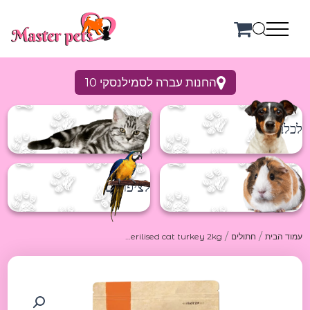
ילוג
תוכן
החנות עברה לסמילנסקי 10
לכלבים
לחתולים
למכרסמים
לציפורים
/
/
עמוד הבית
חתולים
Grandorf sterilised cat turkey 2kg גרנדורף מזון יבש הודו לחתול מסורס 2קג
כמות
של
Grandorf
sterilised