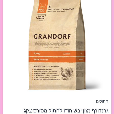
cat
turkey
2kg
גרנדורף
מזון
יבש
הודו
לחתול
מסורס
2קג
חתולים
גרנדורף מזון יבש הודו לחתול מסורס 2קג