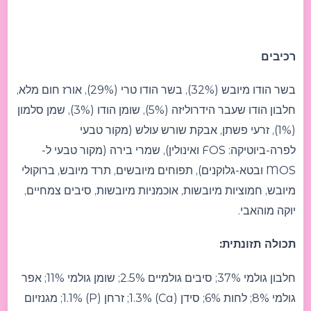
רכיבים
בשר הודו מיובש (32%), בשר הודו טרי (29%), אורז חום מלא,
חלבון הודו שעבר הידרוליזה (5%), שומן הודו (3%), שמן סלמון
(1%), זרעי פשתן, אבקת שורש עולש (מקור טבעי
לפרה-ביוטיקה: FOS ואינולין), שמרי בירה (מקור טבעי ל-
MOS ובטא-גלוקנים), תפוחים מיובשים, תרד מיובש, ברוקולי
מיובש, חמוציות מיובשות, אוכמניות מיובשות, סיבים צמחיים,
יוקה מוהאבי.
תכולה תזונתית:
חלבון גולמי 37%; סיבים גולמיים 2.5%; שומן גולמי 11%; אפר
גולמי 8%; לחות 6%; סידן (Ca) 1.3%; זרחן (P) 1.1%; מגנזיום