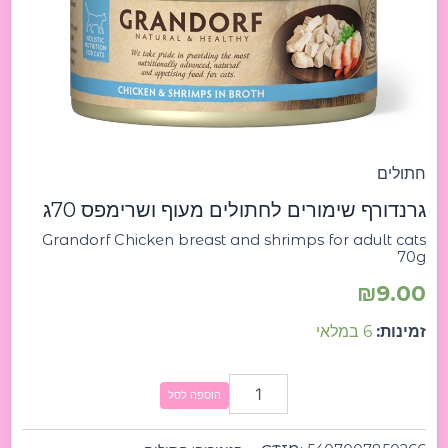
breast
and
shrimps
for
adult
cats
70g
גרנדורף
שימורים
חתולים
לחתולים
גרנדורף שימורים לחתולים מעוף ושרימפס 70ג
מעוף
ושרימפס
Grandorf Chicken breast and shrimps for adult cats
70ג
70g
₪
9.00
זמינות:
6 במלאי
הוספה לסל