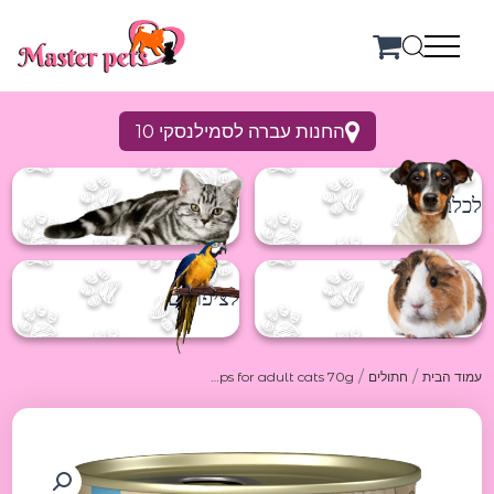
ילוג
תוכן
החנות עברה לסמילנסקי 10
לכלבים
לחתולים
למכרסמים
לציפורים
/
/
עמוד הבית
חתולים
Grandorf Chicken breast and shrimps for adult cats 70g גרנדורף שימורים לחתולים מעוף ושרימפס 70ג
כמות
של
Grandorf
Chicken