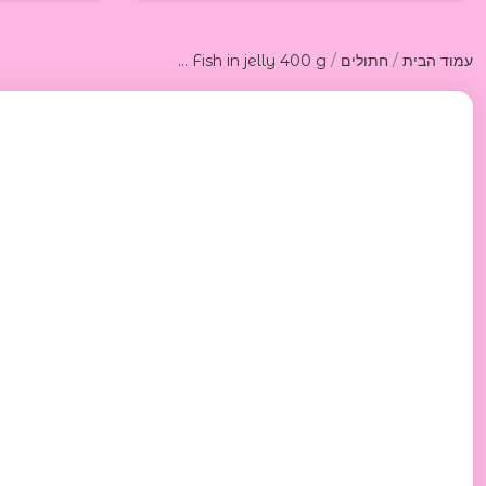
/
/
עמוד הבית
חתולים
Dr.Pet gold Ocean Fish in jelly 400 g דר פט גולד שימורים לחתולים מדגי אוקיאנוס בגלי 400ג