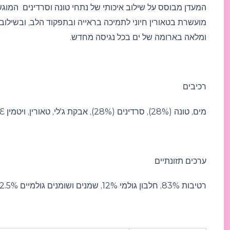
המעדן מבוסס על שילוב איכותי של נתחי טונה וסרדינים המוג
ומלאה בארומה של ים בכל נגיסה מחדש.
רכיבים
מים, טונה (28%), סרדינים (28%), אבקת ג'לי, טאורין, ויטמין E, ויטמין D3
ערכים תזונתיים
רטיבות 83%, חלבון גולמי 12%, שמנים ושומנים גולמיים 2.5%, אפר גולמי 2%,סיבים גולמיים 0.1%, סידן 0.287%, זרחן 0.269%.אנרגיה מטבולית: 95 קק"ל 100 גרם