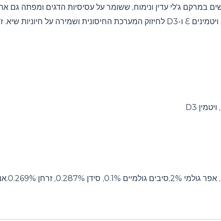
שים במרקם ג'לי עדין ונימוח, ששומר על עסיסיות הדגים ומפתה גם א
מועשרת בטאורין חיוני לתמיכה בראייה ובתפקוד הלב, ובשילוב ויטמינים E ו-D3 לחיזוק המ