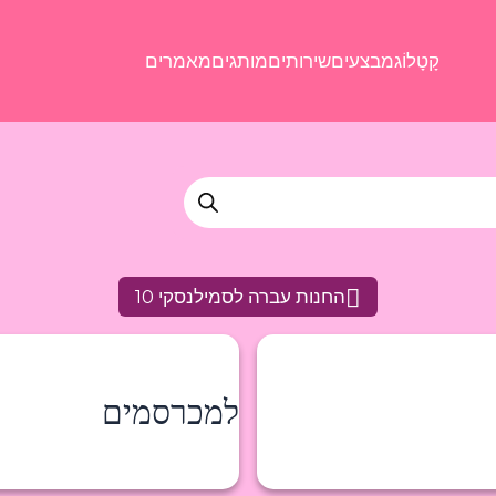
קָטָלוֹג
מבצעים
שירותים
מותגים
מאמרים
החנות עברה לסמילנסקי 10
למכרסמים