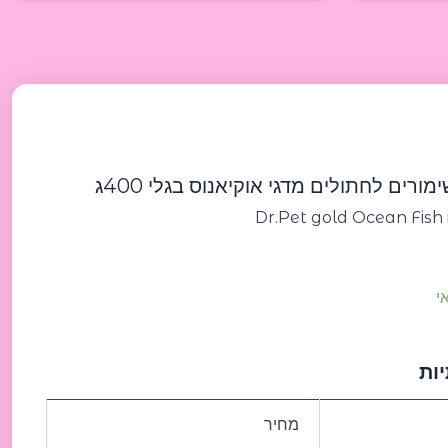
כמות
של
Dr.Pet
gold
Ocean
מורים לחתולים מדגי אוקיאנוס בגלי 400ג
Fish
in
Dr.Pet gold Ocean Fish 
jelly
400
g
דר
פט
גולד
שימורים
ות
לחתולים
מדגי
אוקיאנוס
מחיר
בגלי